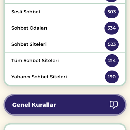
Sesli Sohbet
503
Sohbet Odaları
534
Sohbet Siteleri
523
Tüm Sohbet Siteleri
214
Yabancı Sohbet Siteleri
190
Genel Kurallar