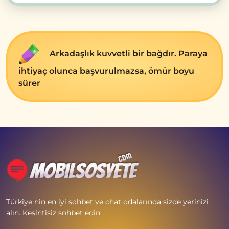
Arkadaşlık kuvvеtli bir bağdır. Paraya
ihtiyaç olunca başvurulmazsa, ömür boyu
sürеr
Türkiye nin en iyi sohbet ve chat odalarında sizde yerinizi
alın. Kesintisiz sohbet edin.