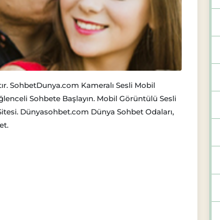
r. SohbetDunya.com Kameralı Sesli Mobil
lenceli Sohbete Başlayın. Mobil Görüntülü Sesli
itesi. Dünyasohbet.com Dünya Sohbet Odaları,
et.