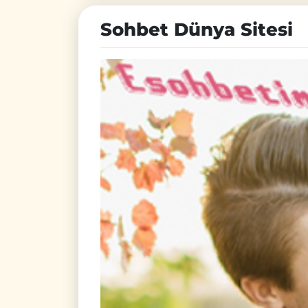
Sohbet Dünya Sitesi