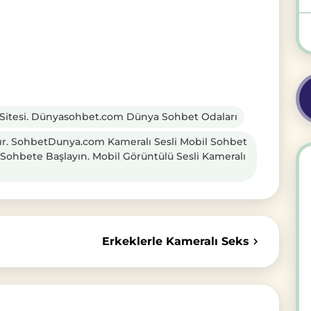
Sitesi. Dünyasohbet.com Dünya Sohbet Odaları
r. SohbetDunya.com Kameralı Sesli Mobil Sohbet
Sohbete Başlayın. Mobil Görüntülü Sesli Kameralı
Erkeklerle Kameralı Seks