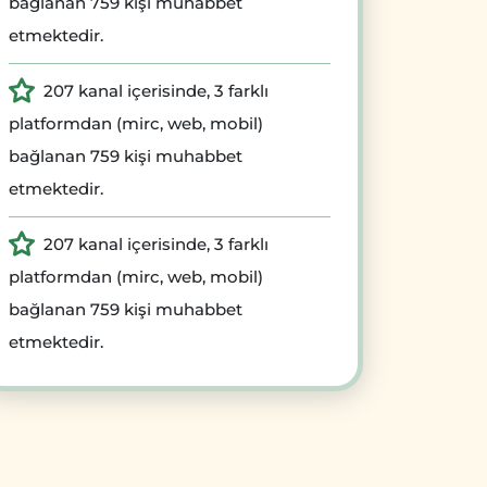
bağlanan 759 kişi muhabbet
etmektedir.
207 kanal içerisinde, 3 farklı
platformdan (mirc, web, mobil)
bağlanan 759 kişi muhabbet
etmektedir.
207 kanal içerisinde, 3 farklı
platformdan (mirc, web, mobil)
bağlanan 759 kişi muhabbet
etmektedir.