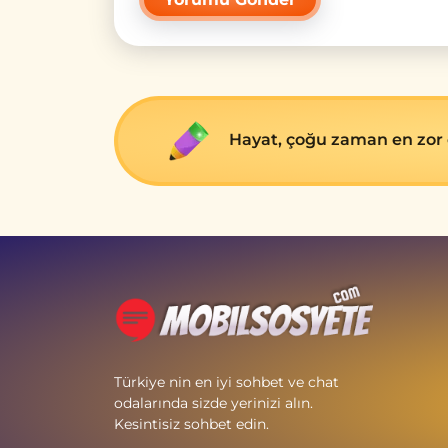
Hayat, çoğu zaman en zor 
Türkiye nin en iyi sohbet ve chat
odalarında sizde yerinizi alın.
Kesintisiz sohbet edin.