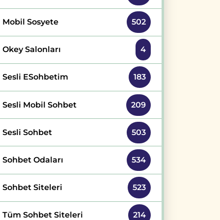
Mobil Sosyete
502
Okey Salonları
4
Sesli ESohbetim
183
Sesli Mobil Sohbet
209
Sesli Sohbet
503
Sohbet Odaları
534
Sohbet Siteleri
523
Tüm Sohbet Siteleri
214