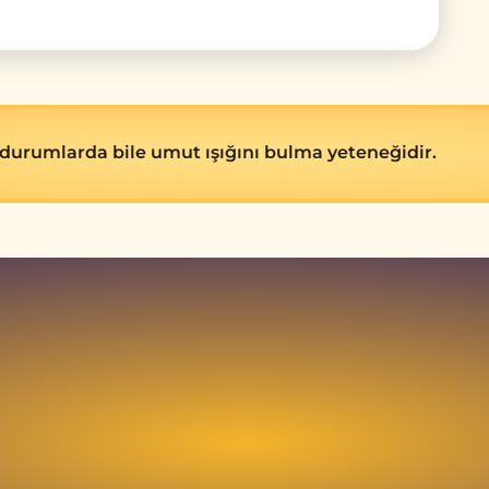
durumlarda bile umut ışığını bulma yeteneğidir.