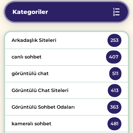
Kategoriler
Arkadaşlık Siteleri
253
canlı sohbet
407
görüntülü chat
511
Görüntülü Chat Siteleri
413
Görüntülü Sohbet Odaları
363
kameralı sohbet
481