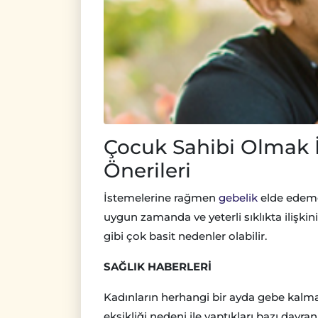
Çocuk Sahibi Olmak İs
Önerileri
İstemelerine rağmen
gebelik
elde edeme
uygun zamanda ve yeterli sıklıkta ilişk
gibi çok basit nedenler olabilir.
SAĞLIK HABERLERİ
Kadınların herhangi bir ayda gebe kalma o
eksikliği nedeni ile yaptıkları bazı davranış