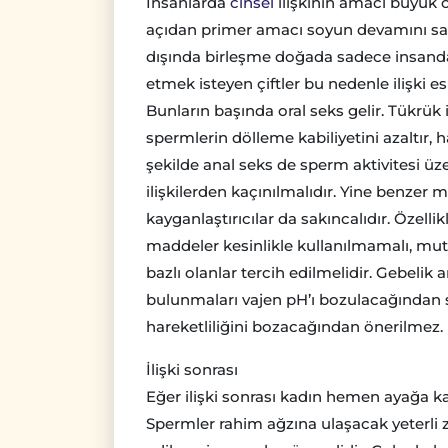
İnsanlarda
cinsel
ilişkinin amacı büyük 
açıdan primer amacı soyun devamını sa
dışında birleşme doğada sadece insanda
etmek isteyen çiftler bu nedenle ilişki e
Bunların başında oral seks gelir. Tükrük
spermlerin dölleme kabiliyetini azaltır,
şekilde anal seks de sperm aktivitesi ü
ilişkilerden kaçınılmalıdır. Yine benzer 
kayganlaştırıcılar da sakıncalıdır. Özellik
maddeler kesinlikle kullanılmamalı, mutl
bazlı olanlar tercih edilmelidir. Gebelik a
bulunmaları vajen pH’ı bozulacağından sa
hareketliliğini bozacağından önerilmez.
İlişki sonrası
Eğer ilişki sonrası kadın hemen ayağa ka
Spermler rahim ağzına ulaşacak yeterli