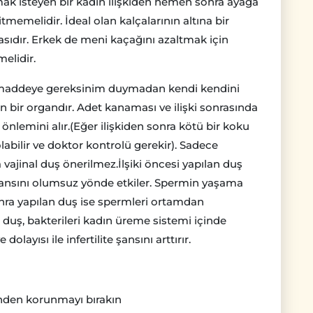
ak isteyen bir kadın ilişkiden hemen sonra ayağa
memelidir. İdeal olan kalçalarının altına bir
sıdır. Erkek de meni kaçağını azaltmak için
elidir.
ir maddeye gereksinim duymadan kendi kendini
 bir organdır. Adet kanaması ve ilişki sonrasında
 önlemini alır.(Eğer ilişkiden sonra kötü bir koku
labilir ve doktor kontrolü gerekir). Sadece
 vajinal duş önerilmez.İlşiki öncesi yapılan duş
şansını olumsuz yönde etkiler. Spermin yaşama
onra yapılan duş ise spermleri ortamdan
a duş, bakterileri kadın üreme sistemi içinde
layısı ile infertilite şansını arttırır.
nden korunmayı bırakın