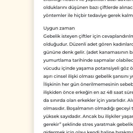
olduklarını düşünen bazı çiftlerde alına
yöntemler ile hiçbir tedaviye gerek kalma
Uygun zaman
Gebelik isteyen çiftler için cevaplandır
olduğudur. Düzenli adet gören kadınlar
gününe denk gelir. (adet kanamasının ba
yumurtlama tarihinde sapmalar olabilec
vücudu içinde yaşama potansiyeli göz ön
aşırı cinsel ilişki olması gebelik şansını y
İlişkinin her gün önerilmemesinin sebe
ilişkiden önce erkeğin en az 48 saat sü
da sınırda olan erkekler için yararlıdır. 
olmasıdır. Boşalmanın olmadığı geceyi 
yüksek sayıdadır. Ancak bu ilişkiler ya
gerekir” şeklinde stres yaratmak gebelik
gidermek için olayı kendi haline bırakmak