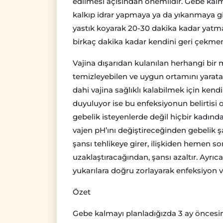
edilmesi açısından önemlidir. Gebe kalm
kalkıp idrar yapmaya ya da yıkanmaya git
yastık koyarak 20-30 dakika kadar yatma
birkaç dakika kadar kendini geri çekmem
Vajina dışarıdan kulanılan herhangi b
temizleyebilen ve uygun ortamını yaratan
dahi vajina sağlıklı kalabilmek için kendi
duyuluyor ise bu enfeksiyonun belirtisi o
gebelik isteyenlerde değil hiçbir kadında
vajen pH’ını değiştireceğinden gebelik 
şansı tehlikeye girer, ilişkiden hemen s
uzaklaştıracağından, şansı azaltır. Ayrıc
yukarılara doğru zorlayarak enfeksiyon ve do
Özet
Gebe kalmayı planladığızda 3 ay öncesi