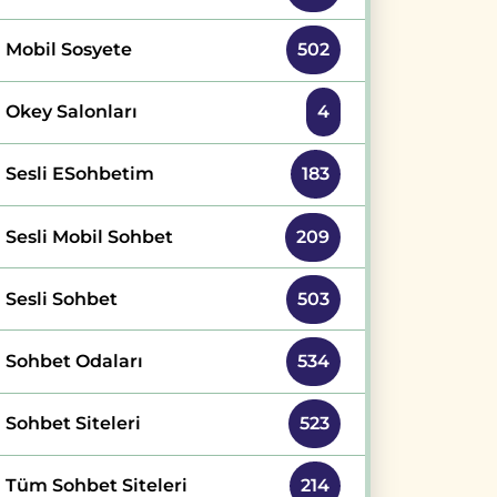
Mobil Sosyete
502
Okey Salonları
4
Sesli ESohbetim
183
Sesli Mobil Sohbet
209
Sesli Sohbet
503
Sohbet Odaları
534
Sohbet Siteleri
523
Tüm Sohbet Siteleri
214