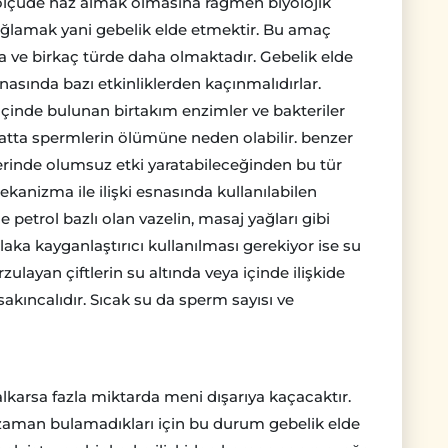
ölçüde haz almak olmasına rağmen biyolojik
ğlamak yani gebelik elde etmektir. Bu amaç
 ve birkaç türde daha olmaktadır. Gebelik elde
snasında bazı etkinliklerden kaçınmalıdırlar.
 içinde bulunan birtakım enzimler ve bakteriler
 hatta spermlerin ölümüne neden olabilir. benzer
zerinde olumsuz etki yaratabileceğinden bu tür
mekanizma ile ilişki esnasında kullanılabilen
le petrol bazlı olan vazelin, masaj yağları gibi
aka kayganlaştırıcı kullanılması gerekiyor ise su
rzulayan çiftlerin su altında veya içinde ilişkide
kıncalıdır. Sıcak su da sperm sayısı ve
lkarsa fazla miktarda meni dışarıya kaçacaktır.
 zaman bulamadıkları için bu durum gebelik elde