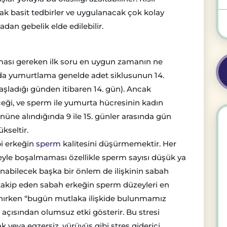
cak basit tedbirler ve uygulanacak çok kolay
dan gebelik elde edilebilir.
ılması gereken ilk soru en uygun zamanın ne
da yumurtlama genelde adet siklusunun 14.
şladığı günden itibaren 14. gün). Ancak
eği, ve sperm ile yumurta hücresinin kadın
üne alındığında 9 ile 15. günler arasında gün
ükseltir.
bi erkeğin
sperm
kalitesini düşürmemektir. Her
reyle boşalmaması özellikle sperm sayısı düşük ya
Alınabilecek başka bir önlem de ilişkinin sabah
takip eden sabah erkeğin sperm düzeyleri en
şanırken “bugün mutlaka ilişkide bulunmamız
 açısından olumsuz etki gösterir. Bu stresi
 veya egzersiz, yürüyüş gibi stres giderici