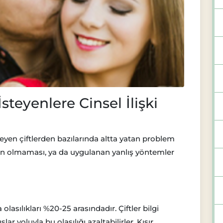
teyenlere Cinsel İlişki
yen çiftlerden bazılarında altta yatan problem
inin olmaması, ya da uygulanan yanlış yöntemler
lasılıkları %20-25 arasındadır. Çiftler bilgi
lar yoluyla bu olasılığı azaltabilirler. Kısır