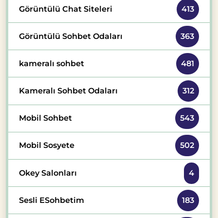
Görüntülü Chat Siteleri
413
Görüntülü Sohbet Odaları
363
kameralı sohbet
481
Kameralı Sohbet Odaları
312
Mobil Sohbet
543
Mobil Sosyete
502
Okey Salonları
4
Sesli ESohbetim
183