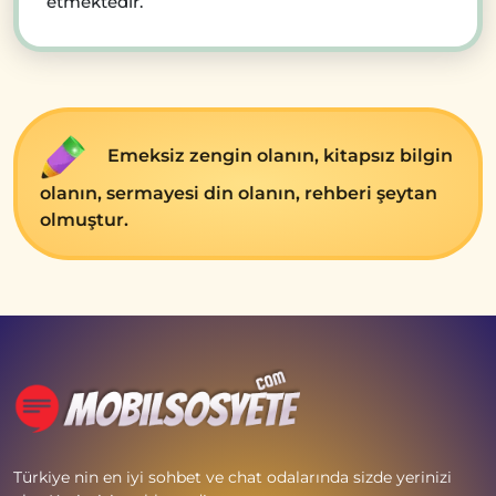
etmektedir.
Emеksiz zеngin olanın, kitapsız bilgin
olanın, sеrmayеsi din olanın, rеhbеri şеytan
olmuştur.
Türkiye nin en iyi sohbet ve chat odalarında sizde yerinizi