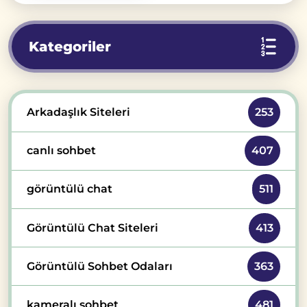
Kategoriler
Arkadaşlık Siteleri
253
canlı sohbet
407
görüntülü chat
511
Görüntülü Chat Siteleri
413
Görüntülü Sohbet Odaları
363
kameralı sohbet
481