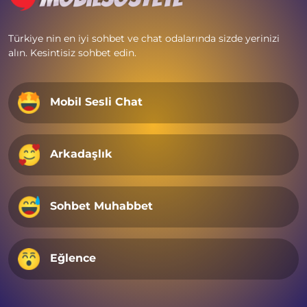
Türkiye nin en iyi sohbet ve chat odalarında sizde yerinizi
alın. Kesintisiz sohbet edin.
Mobil Sesli Chat
Arkadaşlık
Sohbet Muhabbet
Eğlence