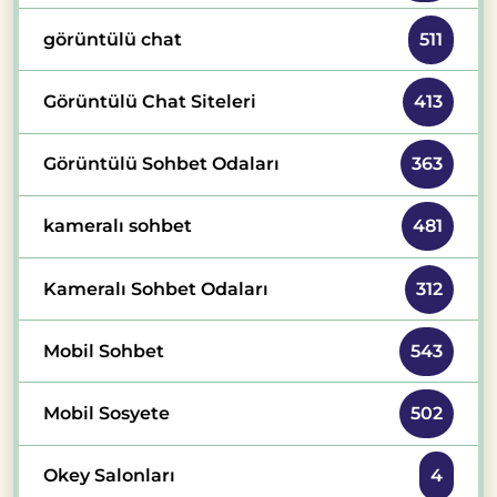
görüntülü chat
511
Görüntülü Chat Siteleri
413
Görüntülü Sohbet Odaları
363
kameralı sohbet
481
Kameralı Sohbet Odaları
312
Mobil Sohbet
543
Mobil Sosyete
502
Okey Salonları
4