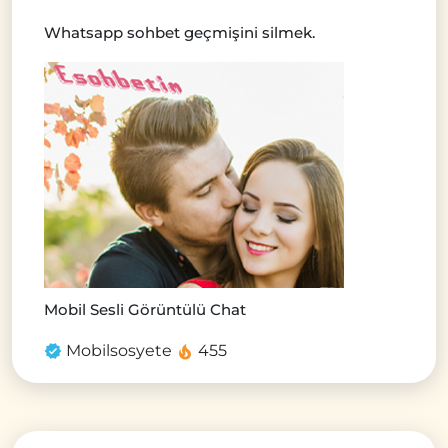
Whatsapp sohbet geçmişini silmek.
Mobil Sesli Görüntülü Chat
Mobilsosyete
455