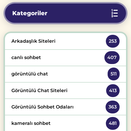
Kategoriler
Arkadaşlık Siteleri
253
canlı sohbet
407
görüntülü chat
511
Görüntülü Chat Siteleri
413
Görüntülü Sohbet Odaları
363
kameralı sohbet
481