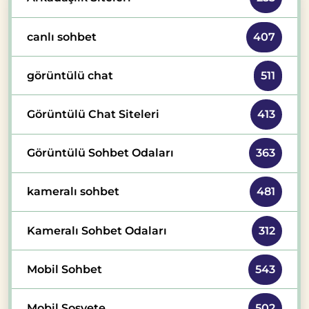
canlı sohbet
407
görüntülü chat
511
Görüntülü Chat Siteleri
413
Görüntülü Sohbet Odaları
363
kameralı sohbet
481
Kameralı Sohbet Odaları
312
Mobil Sohbet
543
Mobil Sosyete
502