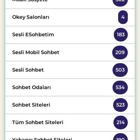
Okey Salonları
4
Sesli ESohbetim
183
Sesli Mobil Sohbet
209
Sesli Sohbet
503
Sohbet Odaları
534
Sohbet Siteleri
523
Tüm Sohbet Siteleri
214
Yabancı Sohbet Siteleri
190