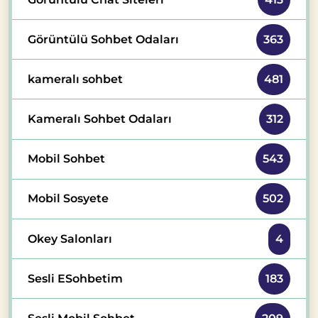
Görüntülü Sohbet Odaları
363
kameralı sohbet
481
Kameralı Sohbet Odaları
312
Mobil Sohbet
543
Mobil Sosyete
502
Okey Salonları
4
Sesli ESohbetim
183