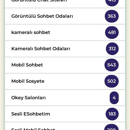
Görüntülü Sohbet Odaları
363
kameralı sohbet
481
Kameralı Sohbet Odaları
312
Mobil Sohbet
543
Mobil Sosyete
502
Okey Salonları
4
Sesli ESohbetim
183