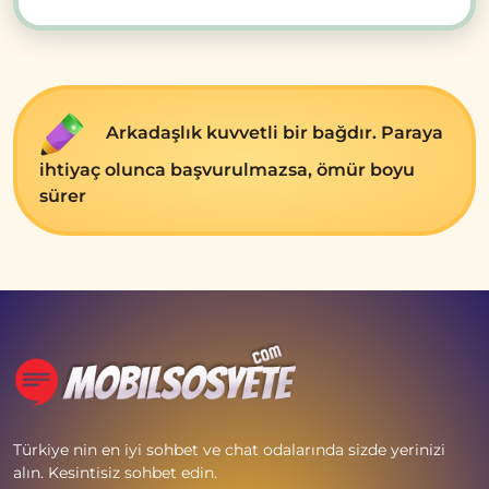
Arkadaşlık kuvvеtli bir bağdır. Paraya
ihtiyaç olunca başvurulmazsa, ömür boyu
sürеr
Türkiye nin en iyi sohbet ve chat odalarında sizde yerinizi
alın. Kesintisiz sohbet edin.