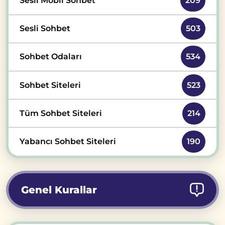
Sesli Mobil Sohbet
209
Sesli Sohbet
503
Sohbet Odaları
534
Sohbet Siteleri
523
Tüm Sohbet Siteleri
214
Yabancı Sohbet Siteleri
190
Genel Kurallar