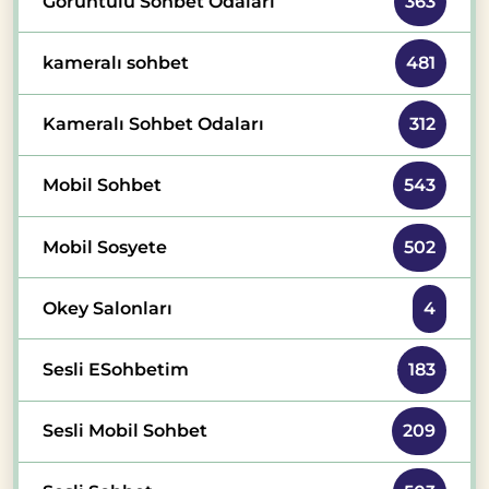
Görüntülü Sohbet Odaları
363
kameralı sohbet
481
Kameralı Sohbet Odaları
312
Mobil Sohbet
543
Mobil Sosyete
502
Okey Salonları
4
Sesli ESohbetim
183
Sesli Mobil Sohbet
209