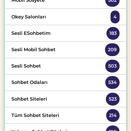
Mobil Sosyete
502
Okey Salonları
4
Sesli ESohbetim
183
Sesli Mobil Sohbet
209
Sesli Sohbet
503
Sohbet Odaları
534
Sohbet Siteleri
523
Tüm Sohbet Siteleri
214