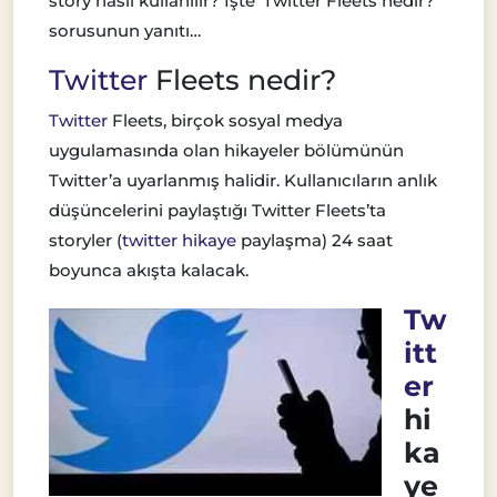
story nasıl kullanılır? İşte ‘Twitter Fleets nedir?’
sorusunun yanıtı…
Twitter
Fleets nedir?
Twitter
Fleets, birçok sosyal medya
uygulamasında olan hikayeler bölümünün
Twitter’a uyarlanmış halidir. Kullanıcıların anlık
düşüncelerini paylaştığı Twitter Fleets’ta
storyler (
twitter hikaye
paylaşma) 24 saat
boyunca akışta kalacak.
Tw
itt
er
hi
ka
ye