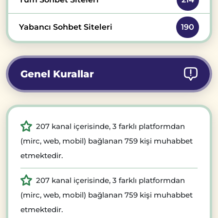
Yabancı Sohbet Siteleri
190
Genel Kurallar
207 kanal içerisinde, 3 farklı platformdan
(mirc, web, mobil) bağlanan 759 kişi muhabbet
etmektedir.
207 kanal içerisinde, 3 farklı platformdan
(mirc, web, mobil) bağlanan 759 kişi muhabbet
etmektedir.