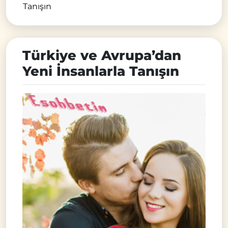
Tanışın
Türkiye ve Avrupa’dan
Yeni İnsanlarla Tanışın