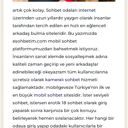
artık çok kolay. Sohbet odaları internet
üzerinden uzun yıllardır yaygın olarak insanlar
tarafından tercih edilen en hızlı en eğlenceli
arkadaş bulma siteleridir. Bu yazımızda
esohbetim.com mobil sohbet
platformumuzdan bahsetmek istiyoruz.
İnsanların sanal alemde sosyalleşmek adına
kaliteli zaman geçirip ve yeni arkadaşlar
edinebileceği okeyazram tüm kullanıcılarına
ücretsiz olarak
kameralı sohbet
hizmeti
sağlamaktadır. mobilgeveze Türkiye’nin ilk ve
en büyük
mobil sohbet
sitesidir. İster seviyeli
sohbet, istersen erotik 18 sohbet olarak giriş
yaparak sonra karşınıza bir çok konuyu
belirleyerek hemen sıralanacaktır. Her hangi bir
odaya giriş yapıp odadaki kullanıcılarla bir