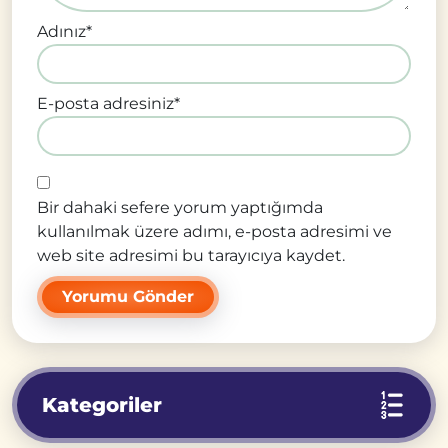
Adınız
*
E-posta adresiniz
*
Bir dahaki sefere yorum yaptığımda
kullanılmak üzere adımı, e-posta adresimi ve
web site adresimi bu tarayıcıya kaydet.
Kategoriler