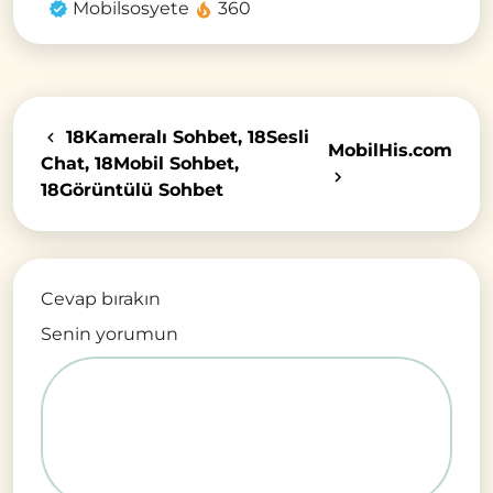
Mobilsosyete
360
18Kameralı Sohbet, 18Sesli
MobilHis.com
Chat, 18Mobil Sohbet,
18Görüntülü Sohbet
Cevap bırakın
Senin yorumun