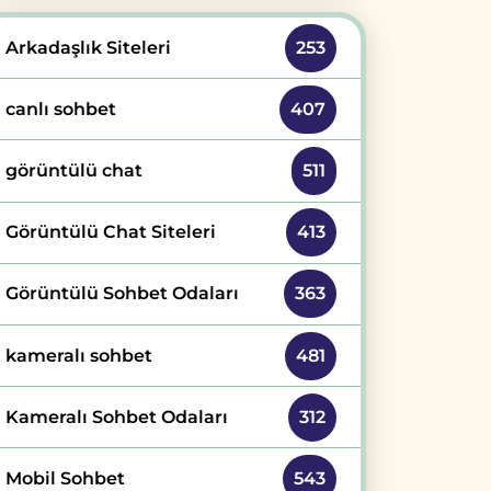
Arkadaşlık Siteleri
253
canlı sohbet
407
görüntülü chat
511
Görüntülü Chat Siteleri
413
Görüntülü Sohbet Odaları
363
kameralı sohbet
481
Kameralı Sohbet Odaları
312
Mobil Sohbet
543