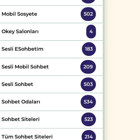
Mobil Sosyete
502
Okey Salonları
4
Sesli ESohbetim
183
Sesli Mobil Sohbet
209
Sesli Sohbet
503
Sohbet Odaları
534
Sohbet Siteleri
523
Tüm Sohbet Siteleri
214