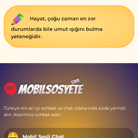
Hayat, çoğu zaman en zor
durumlarda bile umut ışığını bulma
yeteneğidir.
Türkiye nin en iyi sohbet ve chat odalarında sizde yerinizi
alın. Kesintisiz sohbet edin.
Mobil Sesli Chat