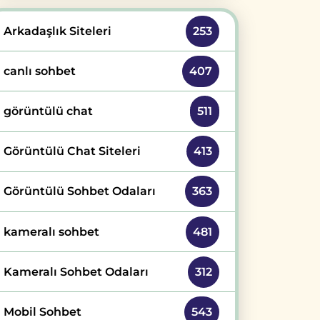
Arkadaşlık Siteleri
253
canlı sohbet
407
görüntülü chat
511
Görüntülü Chat Siteleri
413
Görüntülü Sohbet Odaları
363
kameralı sohbet
481
Kameralı Sohbet Odaları
312
Mobil Sohbet
543