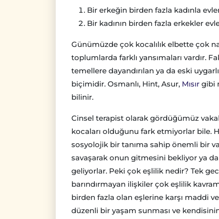
Bir erkeğin birden fazla kadınla evlen
Bir kadının birden fazla erkekler evl
Günümüzde çok kocalılık elbette çok n
toplumlarda farklı yansımaları vardır. Fak
temellere dayandırılan ya da eski uygar
biçimidir. Osmanlı, Hint, Asur,
Mısır
gibi 
bilinir.
Cinsel terapist olarak gördüğümüz vakala
kocaları olduğunu fark etmiyorlar bile.
sosyolojik bir tanıma sahip önemli bir v
savaşarak onun gitmesini bekliyor ya
geliyorlar. Peki çok eşlilik nedir? Tek ge
barındırmayan ilişkiler çok eşlilik kavram
birden fazla olan eşlerine karşı maddi 
düzenli bir yaşam sunması ve kendisinin