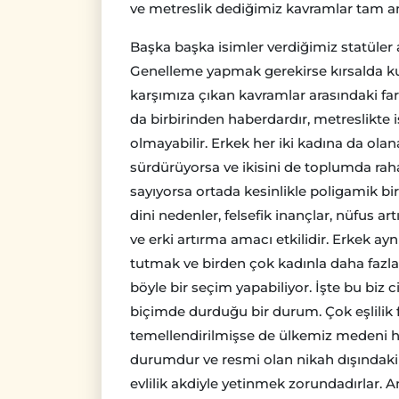
ve metreslik dediğimiz kavramlar tam anl
Başka başka isimler verdiğimiz statüler a
Genelleme yapmak gerekirse kırsalda kum
karşımıza çıkan kavramlar arasındaki far
da birbirinden haberdardır, metreslikte i
olmayabilir. Erkek her iki kadına da olanak
sürdürüyorsa ve ikisini de toplumda rahat
sayıyorsa ortada kesinlikle poligamik bir
dini nedenler, felsefik inançlar, nüfus ar
ve erki artırma amacı etkilidir. Erkek a
tutmak ve birden çok kadınla daha fazla 
böyle bir seçim yapabiliyor. İşte bu biz 
biçimde durduğu bir durum. Çok eşlilik 
temellendirilmişse de ülkemiz medeni h
durumdur ve resmi olan nikah dışındaki 
evlilik akdiyle yetinmek zorundadırlar. 