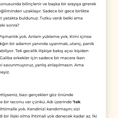
konusunda bilinçlenir ve başka bir arayışa girerek
ğiliminden uzaklaşır. Sadece bir gece birlikte
zi yatakta buldunuz. Tutku vardı belki ama
eki sonra?
Pişmanlık yok. Anlam yükleme yok. Kimi içinse
adığın bir adamın yanında uyanmak, utanç, panik
liyor. Tek gecelik ilişkiye bakış açısı kişiden
. Galiba erkekler için sadece bir macera iken
ipini savunmuyoruz, yanlış anlaşılmasın. Ama
eyiz.
ettiyseniz, bazı gerçekleri göz önünde
 de bir raconu var çünkü. Adı üzerinde
‘tek
timalle yok. Kendinizi kandırmayın; sizi
 bir ilişki olma ihtimali yok denecek kadar az. İki