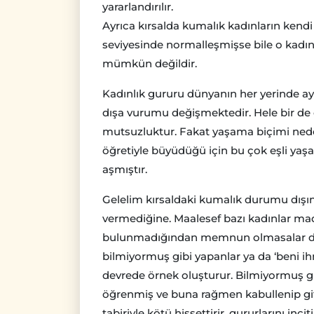
yararlandırılır.
Ayrıca kırsalda kumalık kadınların kendi 
seviyesinde normalleşmişse bile o kadın
mümkün değildir.
Kadınlık gururu dünyanın her yerinde ay
dışa vurumu değişmektedir. Hele bir de
mutsuzluktur. Fakat yaşama biçimi ned
öğretiyle büyüdüğü için bu çok eşli yaş
aşmıştır.
Gelelim kırsaldaki kumalık durumu dışın
vermediğine. Maalesef bazı kadınlar mad
bulunmadığından memnun olmasalar da 
bilmiyormuş gibi yapanlar ya da ‘beni i
devrede örnek oluşturur. Bilmiyormuş g
öğrenmiş ve buna rağmen kabullenip gi
tabiriyle kötü hissettirir, gururlarını inc