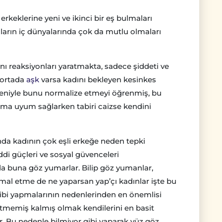
erkeklerine yeni ve ikinci bir eş bulmaları
ların iç dünyalarında çok da mutlu olmaları
nı reaksiyonları yaratmakta, sadece şiddeti ve
 ortada
aşk
varsa kadını bekleyen kesinkes
eniyle bunu normalize etmeyi öğrenmiş, bu
ama uyum sağlarken tabiri caizse kendini
da kadının çok eşli erkeğe neden tepki
di güçleri ve sosyal güvenceleri
buna göz yumarlar. Bilip göz yumanlar,
hmal etme de ne yaparsan yap’çı kadınlar işte bu
ibi yapmalarının nedenlerinden en önemlisi
tmemiş kalmış olmak kendilerini en basit
itir. Bu nedenle bilmiyor gibi yaparak yüz göz