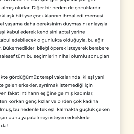
almış olurlar. Diğer bir neden de çocuklardır.
daki aşk bittiyse çocuklarının ihmal edilmemesi
sel yaşama daha gereksinim duymasını anlayışla
 eşi kabul ederek kendisini aptal yerine
kabul edebilecek olgunlukta olduğuyla, bu ağır
. Bükemedikleri bileği öperek isteyerek berabere
aalesef tüm bu seçimlerin nihai olumlu sonuçları
likte gördüğümüz terapi vakalarında iki eşi yani
kte gelen erkekler, ayrılmak istemediği için
n fakat intiharın eşiğine gelmiş kadınlar,
ten korkan genç kızlar ve birden çok kadına
ülmüş, bu nedenle tek eşli kalmakta güçlük çeken
i için bunu yapabilmeyi isteyen erkeklerle
 da!