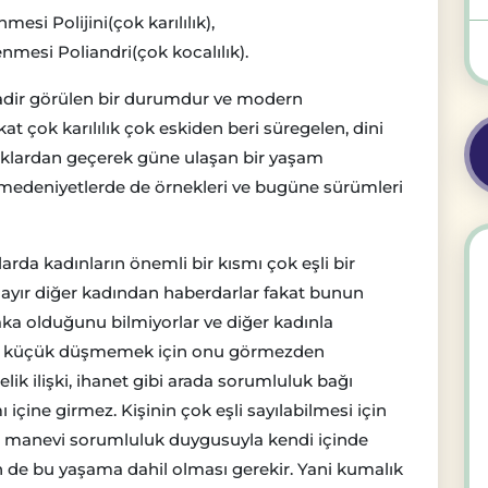
mesi Polijini(çok karılılık),
enmesi Poliandri(çok kocalılık).
adir görülen bir durumdur ve modern
at çok karılılık çok eskiden beri süregelen, dini
lıklardan geçerek güne ulaşan bir yaşam
medeniyetlerde de örnekleri ve bugüne sürümleri
rda kadınların önemli bir kısmı çok eşli bir
 Hayır diğer kadından haberdarlar fakat bunun
aka olduğunu bilmiyorlar ve diğer kadınla
 da küçük düşmemek için onu görmezden
celik ilişki, ihanet gibi arada sorumluluk bağı
ı içine girmez. Kişinin çok eşli sayılabilmesi için
ve manevi sorumluluk duygusuyla kendi içinde
 de bu yaşama dahil olması gerekir. Yani kumalık