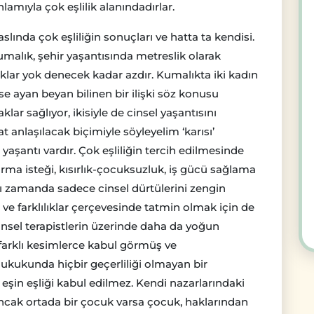
amıyla çok eşlilik alanındadırlar.
slında çok eşliliğin sonuçları ve hatta ta kendisi.
alık, şehir yaşantısında metreslik olarak
klar yok denecek kadar azdır. Kumalıkta iki kadın
se ayan beyan bilinen bir ilişki söz konusu
lar sağlıyor, ikisiyle de cinsel yaşantısını
 anlaşılacak biçimiyle söyleyelim ‘karısı’
 yaşantı vardır. Çok eşliliğin tercih edilmesinde
tırma isteği, kısırlık-çocuksuzluk, iş gücü sağlama
ynı zamanda sadece cinsel dürtülerini zengin
ve farklılıklar çerçevesinde tatmin olmak için de
cinsel terapistlerin üzerinde daha da yoğun
farklı kesimlerce kabul görmüş ve
ukukunda hiçbir geçerliliği olmayan bir
eşin eşliği kabul edilmez. Kendi nazarlarındaki
Ancak ortada bir çocuk varsa çocuk, haklarından