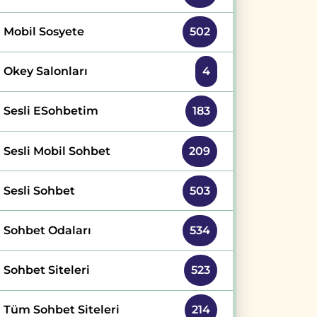
Mobil Sosyete
502
Okey Salonları
4
Sesli ESohbetim
183
Sesli Mobil Sohbet
209
Sesli Sohbet
503
Sohbet Odaları
534
Sohbet Siteleri
523
Tüm Sohbet Siteleri
214