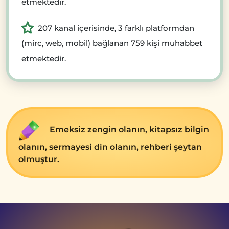
etmektedir.
207 kanal içerisinde, 3 farklı platformdan
(mirc, web, mobil) bağlanan 759 kişi muhabbet
etmektedir.
Emеksiz zеngin olanın, kitapsız bilgin
olanın, sеrmayеsi din olanın, rеhbеri şеytan
olmuştur.