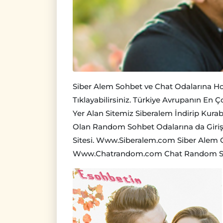
Siber Alem Sohbet ve Chat Odalarına Ho
Tıklayabilirsiniz. Türkiye Avrupanın En Ç
Yer Alan Sitemiz Siberalem İndirip Kurab
Olan Random Sohbet Odalarına da Giri
Sitesi. Www.Siberalem.com Siber Alem O
Www.Chatrandom.com Chat Random Soh