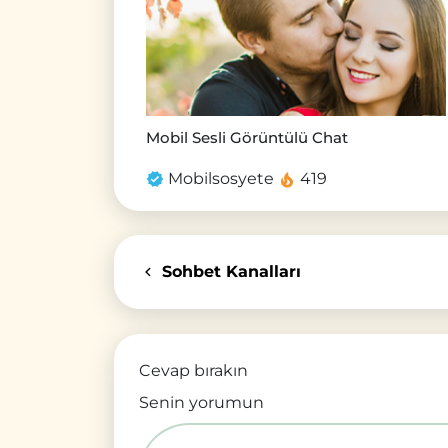
Mobil Sesli Görüntülü Chat
Mobilsosyete
419
Sohbet Kanalları
Cevap bırakın
Senin yorumun