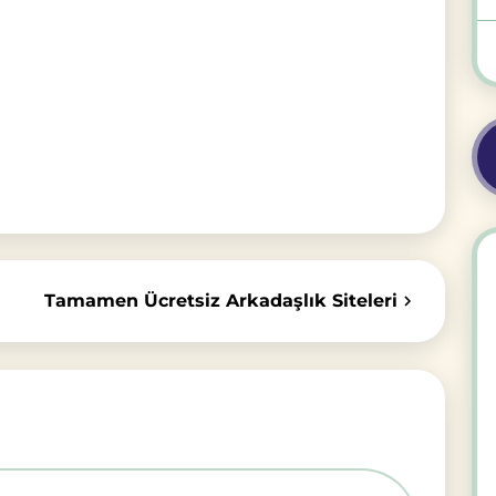
Tamamen Ücretsiz Arkadaşlık Siteleri