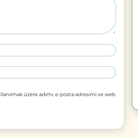
llanılmak üzere adımı, e-posta adresimi ve web