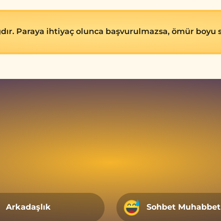
ğdır. Paraya ihtiyaç olunca başvurulmazsa, ömür boyu 
Arkadaşlık
Sohbet Muhabbet