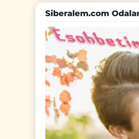
Siberalem.com Odalar