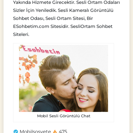
Yakında Hizmete Girecektir. Sesli Ortam Odaları
Sizler İçin Yeniledik. Sesli Kameralı Görüntülü
Sohbet Odası, Sesli Ortam Sitesi, Bir
ESohbetim.com Sitesidir. SesliOrtam Sohbet
Siteleri.
Mobil Sesli Görüntülü Chat
Mobilsosyete
475