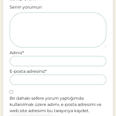
Senin yorumun
Adınız
*
E-posta adresiniz
*
Bir dahaki sefere yorum yaptığımda
kullanılmak üzere adımı, e-posta adresimi ve
web site adresimi bu tarayıcıya kaydet.