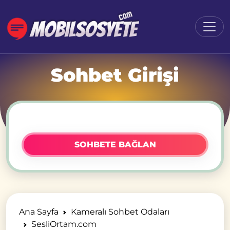
Sohbet Girişi
SOHBETE BAĞLAN
Ana Sayfa
Kameralı Sohbet Odaları
SesliOrtam.com