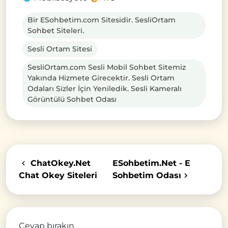
Bir ESohbetim.com Sitesidir. SesliOrtam
Sohbet Siteleri.
Sesli Ortam Sitesi
SesliOrtam.com Sesli Mobil Sohbet Sitemiz
Yakında Hizmete Girecektir. Sesli Ortam
Odaları Sizler İçin Yeniledik. Sesli Kameralı
Görüntülü Sohbet Odası
ChatOkey.Net
ESohbetim.Net - E
Chat Okey Siteleri
Sohbetim Odası
Cevap bırakın