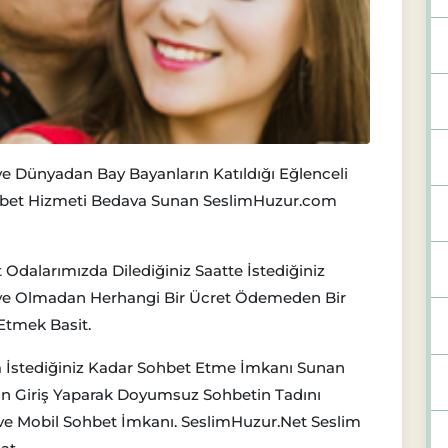
e Dünyadan Bay Bayanların Katıldığı Eğlenceli
hbet Hizmeti Bedava Sunan SeslimHuzur.com
t
Odalarımızda Dilediğiniz Saatte İstediğiniz
 Üye Olmadan Herhangi Bir Ücret Ödemeden Bir
Etmek Basit.
la İstediğiniz Kadar Sohbet Etme İmkanı Sunan
dan Giriş Yaparak Doyumsuz Sohbetin Tadını
i ve Mobil Sohbet İmkanı. SeslimHuzur.Net Seslim