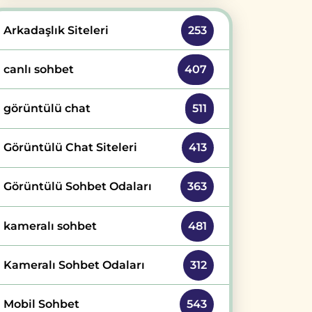
Arkadaşlık Siteleri
253
canlı sohbet
407
görüntülü chat
511
Görüntülü Chat Siteleri
413
Görüntülü Sohbet Odaları
363
kameralı sohbet
481
Kameralı Sohbet Odaları
312
Mobil Sohbet
543