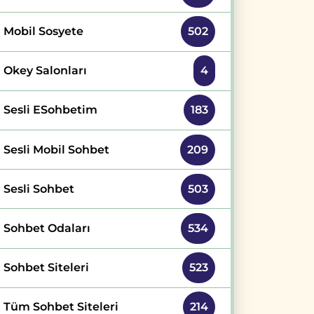
Mobil Sosyete
502
Okey Salonları
4
Sesli ESohbetim
183
Sesli Mobil Sohbet
209
Sesli Sohbet
503
Sohbet Odaları
534
Sohbet Siteleri
523
Tüm Sohbet Siteleri
214