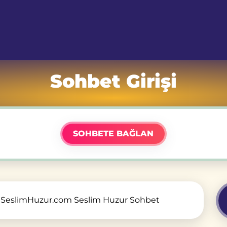
Sohbet Girişi
SOHBETE BAĞLAN
SeslimHuzur.com Seslim Huzur Sohbet