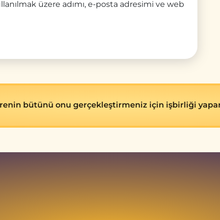
llanılmak üzere adımı, e-posta adresimi ve web
evrenin bütünü onu gerçekleştirmeniz için işbirliği yapar