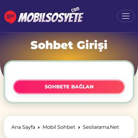
Sohbet Girişi
SOHBETE BAĞLAN
Ana Sayfa
Mobil Sohbet
Sesliarama.Net