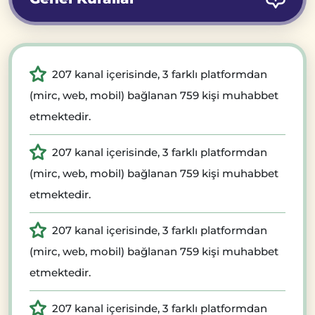
207 kanal içerisinde, 3 farklı platformdan
(mirc, web, mobil) bağlanan 759 kişi muhabbet
etmektedir.
207 kanal içerisinde, 3 farklı platformdan
(mirc, web, mobil) bağlanan 759 kişi muhabbet
etmektedir.
207 kanal içerisinde, 3 farklı platformdan
(mirc, web, mobil) bağlanan 759 kişi muhabbet
etmektedir.
207 kanal içerisinde, 3 farklı platformdan