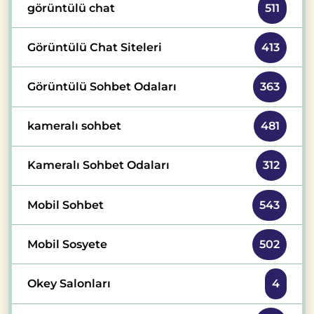
görüntülü chat
511
Görüntülü Chat Siteleri
413
Görüntülü Sohbet Odaları
363
kameralı sohbet
481
Kameralı Sohbet Odaları
312
Mobil Sohbet
543
Mobil Sosyete
502
Okey Salonları
4