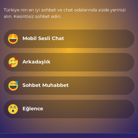
Türkiye nin en iyi sohbet ve chat odalarında sizde yerinizi
alın. Kesintisiz sohbet edin.
Mobil Sesli Chat
Arkadaşlık
Sohbet Muhabbet
Eğlence