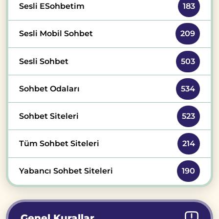
Sesli ESohbetim
183
Sesli Mobil Sohbet
209
Sesli Sohbet
503
Sohbet Odaları
534
Sohbet Siteleri
523
Tüm Sohbet Siteleri
214
Yabancı Sohbet Siteleri
190
Genel Kurallar