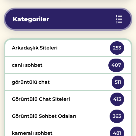
Kategoriler
Arkadaşlık Siteleri
253
canlı sohbet
407
görüntülü chat
511
Görüntülü Chat Siteleri
413
Görüntülü Sohbet Odaları
363
kameralı sohbet
481