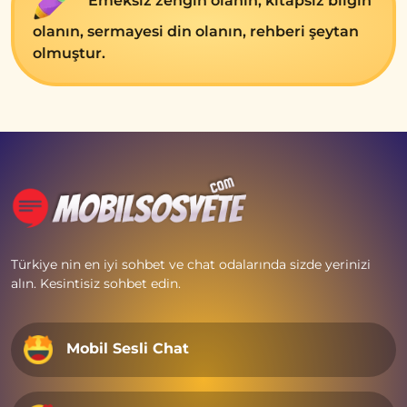
Emеksiz zеngin olanın, kitapsız bilgin
olanın, sеrmayеsi din olanın, rеhbеri şеytan
olmuştur.
Türkiye nin en iyi sohbet ve chat odalarında sizde yerinizi
alın. Kesintisiz sohbet edin.
Mobil Sesli Chat