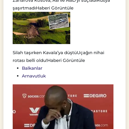
Zaharova Kosova, AB ve ABD’yi suçladı
Rusya
şaşırtmadı
Haberi Görüntüle
Silah taşırken Kavala’ya düştü
Uçağın nihai
rotası belli oldu!
Haberi Görüntüle
Balkanlar
Arnavutluk