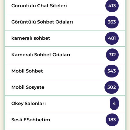
Görüntülü Chat Siteleri
413
Görüntülü Sohbet Odaları
363
kameralı sohbet
481
Kameralı Sohbet Odaları
312
Mobil Sohbet
543
Mobil Sosyete
502
Okey Salonları
4
Sesli ESohbetim
183