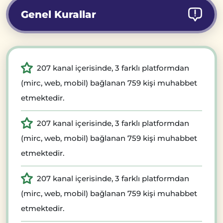
Genel Kurallar
207 kanal içerisinde, 3 farklı platformdan
(mirc, web, mobil) bağlanan 759 kişi muhabbet
etmektedir.
207 kanal içerisinde, 3 farklı platformdan
(mirc, web, mobil) bağlanan 759 kişi muhabbet
etmektedir.
207 kanal içerisinde, 3 farklı platformdan
(mirc, web, mobil) bağlanan 759 kişi muhabbet
etmektedir.