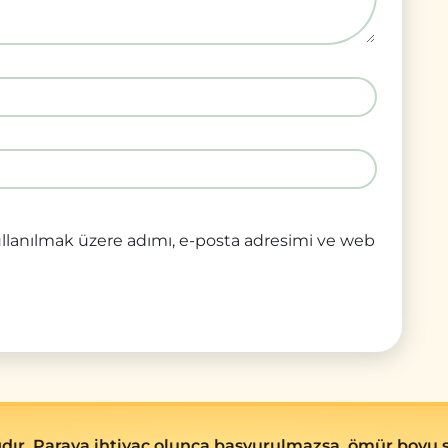
llanılmak üzere adımı, e-posta adresimi ve web
ğdır. Paraya ihtiyaç olunca başvurulmazsa, ömür boyu 