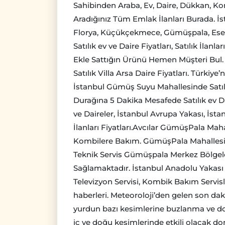
Sahibinden Araba, Ev, Daire, Dükkan, Komp
Aradığınız Tüm Emlak İlanları Burada. İs
Florya, Küçükçekmece, Gümüşpala, Esenyu
Satılık ev ve Daire Fiyatları, Satılık İlanl
Ekle Sattığın Ürünü Hemen Müşteri Bul. 
Satılık Villa Arsa Daire Fiyatları. Türkiy
İstanbul Gümüş Suyu Mahallesinde Satılı
Durağına 5 Dakika Mesafede Satılık ev Dai
ve Daireler, İstanbul Avrupa Yakası, İsta
İlanları Fiyatları.Avcılar GümüşPala Maha
Kombilere Bakım. GümüşPala Mahallesi 
Teknik Servis Gümüşpala Merkez Bölgel
Sağlamaktadır. İstanbul Anadolu Yakası 
Televizyon Servisi, Kombik Bakım Servisl
haberleri. Meteoroloji’den gelen son d
yurdun bazı kesimlerine buzlanma ve don 
iç ve doğu kesimlerinde etkili olacak don