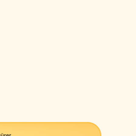
sürеr