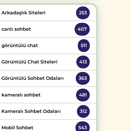
Arkadaşlık Siteleri
253
canlı sohbet
407
görüntülü chat
511
Görüntülü Chat Siteleri
413
Görüntülü Sohbet Odaları
363
kameralı sohbet
481
Kameralı Sohbet Odaları
312
Mobil Sohbet
543