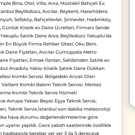
le Bina, Otel, Villa, Arsa, Müstakil Bahçeli Ev,
tanbul Beylikdüzü, Avcılar, Beykent, Haramidere,
rt, Sefaköy, Bahçelievler, Şirinevler, Hadımköy,
arı, Günlük Kiralık ev Daire Ücretleri, Firmanı Sende
Yakuplu Satılık Daire Arsa, Beylikdüzü Yakuplu’da
e’nin En Büyük Firma Rehber Sitesi, Oku Beni.
k Daire Fiyatları, Avcılar Gümüşpala Metro
re Fiyatları, Emlak İlanları, Sahibinden Satılık ev
nbul Anadolu Yakısı Kiralık Satılık Daire Dükkan
llesi Kombi Servisi. Bölgedeki Arızalı Olan
Vaillant Kombi Bakım Teknik Servisi. Merkez
erine Kombi Teknik Servis Hizmeti
ve Avrupa Yakası Beyaz Eşya Teknik Servis,
eri, Teknik Servis.İstanbul son dakika meteoroloji
akika hava durumu değerlendirmelerine göre
uyarısı yapıldı. Gece sabah saatlerinde özellikle
 hadisesiyle beraber yer yer 3 ila 5 dereceye