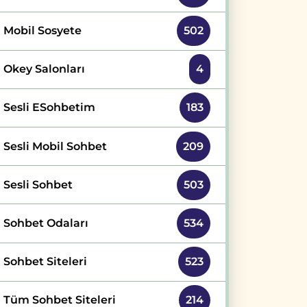
Mobil Sosyete
502
Okey Salonları
4
Sesli ESohbetim
183
Sesli Mobil Sohbet
209
Sesli Sohbet
503
Sohbet Odaları
534
Sohbet Siteleri
523
Tüm Sohbet Siteleri
214