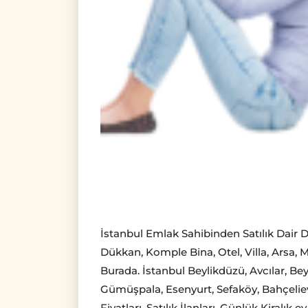
İstanbul Emlak Sahibinden Satılık Dair D
Dükkan, Komple Bina, Otel, Villa, Arsa, 
Burada. İstanbul Beylikdüzü, Avcılar, B
Gümüşpala, Esenyurt, Sefaköy, Bahçelievle
Fiyatları, Satılık İlanları, Günlük Kiralık