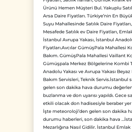
Ürünü Hemen Müşteri Bul. Yakuplu Satılık
Arsa Daire Fiyatları. Türkiye’nin En Bü
Suyu Mahallesinde Satılık Daire Fiyatla
Mesafede Satılık ev Daire Fiyatları, Emlak 
İstanbul Avrupa Yakası, İstanbul Anadolu 
Fiyatları.Avcılar GümüşPala Mahallesi K
Bakım. GümüşPala Mahallesi Vaillant Ko
Gümüşpala Merkez Bölgelerine Kombi Te
Anadolu Yakası ve Avrupa Yakası Beyaz E
Bakım Servisleri, Teknik Servis.İstanbul
gelen son dakika hava durumu değerlen
buzlanma ve don uyarısı yapıldı. Gece sa
etkili olacak don hadisesiyle beraber yer
İşte meteoroloji’den gelen son dakika h
durumu haberleri, son dakika hava …İsta
Mezarlığına Nasıl Gidilir. İstanbul Emlak