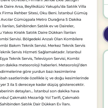
 Daire Arsa, Beylikdüzü Yakuplu’da Satılık Villa
yük Firma Rehber Sitesi, Oku Beni. İstanbul Gümüş
rı, Avcılar Gümüşpala Metro Durağına 5 Dakika
İlanları, Sahibinden Satılık ev ve Daireler,
Yakısı Kiralık Satılık Daire Dükkan İlanları
ombi Servisi. Bölgedeki Arızalı Olan Kombilere
mbi Bakım Teknik Servisi. Merkez Teknik Servis
knik Servis Hizmeti Sağlamaktadır. İstanbul
şya Teknik Servis, Televizyon Servisi, Kombi
 son dakika meteoroloji haberleri. Meteoroloji’den
dirmelerine göre yurdun bazı kesimlerine
bah saatlerinde özellikle iç ve doğu kesimlerinde
 yer 3 ila 5 dereceye kadar düşüş gösterecektir.
aberinin detayları… İstanbul son dakika hava
nbul Çakmaklı Mezarlığı Yol Tarifi, Çakmaklı
 Sahibinden Satılık Dair Dükkan Ev İlanı.