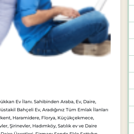
ükkan Ev İlanı. Sahibinden Araba, Ev, Daire,
Müstakil Bahçeli Ev, Aradığınız Tüm Emlak İlanları
eykent, Haramidere, Florya, Küçükçekmece,
r, Şirinevler, Hadımköy, Satılık ev ve Daire
 ev Daire Ücretleri, Firmanı Sende Ekle Sattığın