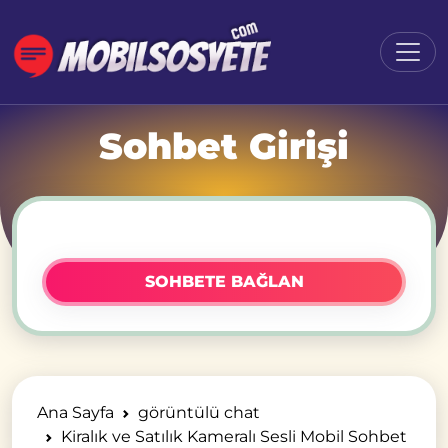
Sohbet Girişi
SOHBETE BAĞLAN
Ana Sayfa
görüntülü chat
Kiralık ve Satılık Kameralı Sesli Mobil Sohbet