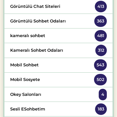
Görüntülü Chat Siteleri
413
Görüntülü Sohbet Odaları
363
kameralı sohbet
481
Kameralı Sohbet Odaları
312
Mobil Sohbet
543
Mobil Sosyete
502
Okey Salonları
4
Sesli ESohbetim
183