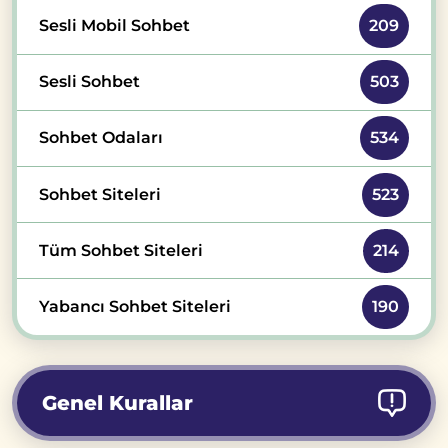
Sesli Mobil Sohbet
209
Sesli Sohbet
503
Sohbet Odaları
534
Sohbet Siteleri
523
Tüm Sohbet Siteleri
214
Yabancı Sohbet Siteleri
190
Genel Kurallar