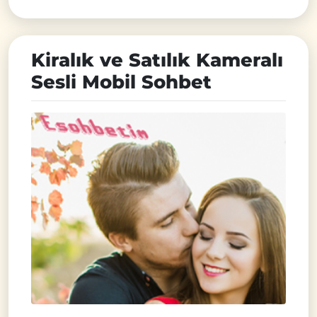
Kiralık ve Satılık Kameralı
Sesli Mobil Sohbet