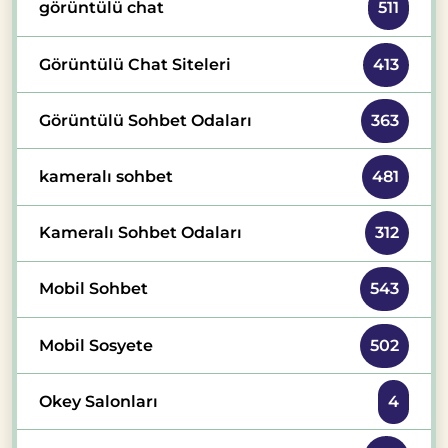
görüntülü chat
511
Görüntülü Chat Siteleri
413
Görüntülü Sohbet Odaları
363
kameralı sohbet
481
Kameralı Sohbet Odaları
312
Mobil Sohbet
543
Mobil Sosyete
502
Okey Salonları
4