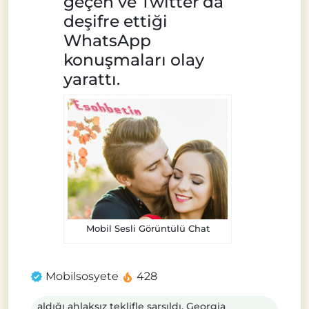
geçen ve Twitter’da
deşifre ettiği
WhatsApp
konuşmaları olay
yarattı.
Mobil Sesli Görüntülü Chat
Mobilsosyete
428
aldığı ahlaksız teklifle sarsıldı. Georgia