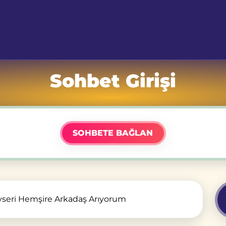
Sohbet Girişi
SOHBETE BAĞLAN
yseri Hemşire Arkadaş Arıyorum