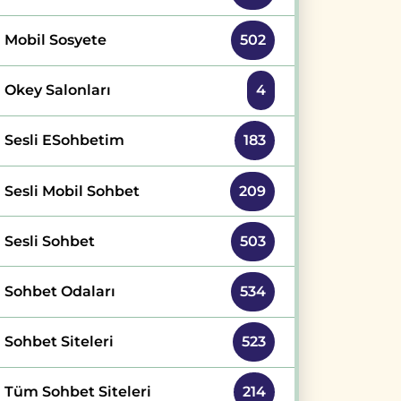
Mobil Sosyete
502
Okey Salonları
4
Sesli ESohbetim
183
Sesli Mobil Sohbet
209
Sesli Sohbet
503
Sohbet Odaları
534
Sohbet Siteleri
523
Tüm Sohbet Siteleri
214