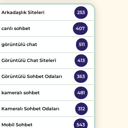
Arkadaşlık Siteleri
253
canlı sohbet
407
görüntülü chat
511
Görüntülü Chat Siteleri
413
Görüntülü Sohbet Odaları
363
kameralı sohbet
481
Kameralı Sohbet Odaları
312
Mobil Sohbet
543