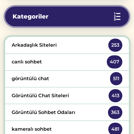
Kategoriler
Arkadaşlık Siteleri
253
canlı sohbet
407
görüntülü chat
511
Görüntülü Chat Siteleri
413
Görüntülü Sohbet Odaları
363
kameralı sohbet
481