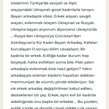
sitelerinin Türkiye’de seviyeli ve ilişki
arayışındaki Ukraynalı güzel kadınlarla tanışın.
Bayan arkadaşlık sitesi. Erkek arayan, sevgili
arayan, evlenmek isteyen Ukraynalı ve Rusyalı.
Ukrayna bayan arıyorum diyorsanız Ukrayna’da
… Rusya’dan Ukrayna’ya Gürcistan’dan
Azerbaycan’a Kız Kadın Bayan Arkadaş. Kafaları
kurcalayan O soruyu bilim cevaplıyor; Bir
kadınla bir erkek. Evliliğe kadar durum hep
böyleydi, hatta evlilikten sonra bile. Peki yakın
arkadaşla evlenmek bize nasıl geliyor? Yakın
arkadaşıyla evlenen kişilerin hayattan aldıkları
memnuniyet de olumlu yönde etkileniyor. Sık
sık erkek arkadaş değiştirilmesi kabul edilen,
desteklenen bir şey. Erkek, eşini evli bir kadınla
aldattığında onu başka bir erkekle … Bu yüzden,
evlilik içinde ve dışında cinsel şiddet çok yaygın