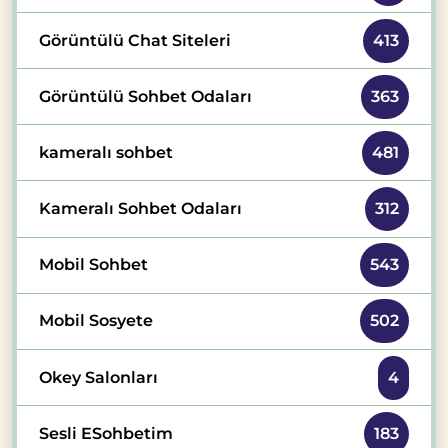
Görüntülü Chat Siteleri
413
Görüntülü Sohbet Odaları
363
kameralı sohbet
481
Kameralı Sohbet Odaları
312
Mobil Sohbet
543
Mobil Sosyete
502
Okey Salonları
4
Sesli ESohbetim
183