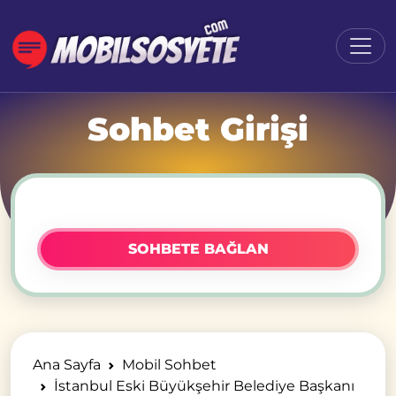
Sohbet Girişi
SOHBETE BAĞLAN
Ana Sayfa
Mobil Sohbet
İstanbul Eski Büyükşehir Belediye Başkanı