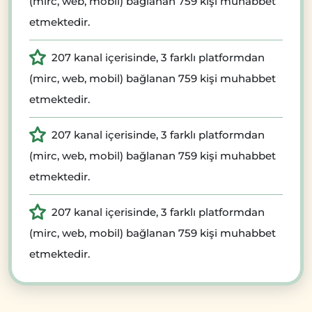
(mirc, web, mobil) bağlanan 759 kişi muhabbet
etmektedir.
207 kanal içerisinde, 3 farklı platformdan
(mirc, web, mobil) bağlanan 759 kişi muhabbet
etmektedir.
207 kanal içerisinde, 3 farklı platformdan
(mirc, web, mobil) bağlanan 759 kişi muhabbet
etmektedir.
207 kanal içerisinde, 3 farklı platformdan
(mirc, web, mobil) bağlanan 759 kişi muhabbet
etmektedir.