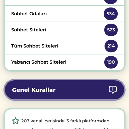
Sohbet Odaları
534
Sohbet Siteleri
523
Tüm Sohbet Siteleri
214
Yabancı Sohbet Siteleri
190
Genel Kurallar
207 kanal içerisinde, 3 farklı platformdan