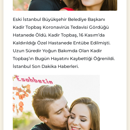
Eski İstanbul Büyükşehir Belediye Başkanı
Kadir Topbaş Koronavirüs Tedavisi Gördüğü
Hatanede Öldü. Kadir Topbaş, 16 Kasım’da
Kaldırıldığı Özel Hastanede Entübe Edilmişti.
Uzun Süredir Yoğun Bakımda Olan Kadir
Topbaş’ın Bugün Hayatını Kaybettiği Öğrenildi.
İstanbul Son Dakika Haberleri.