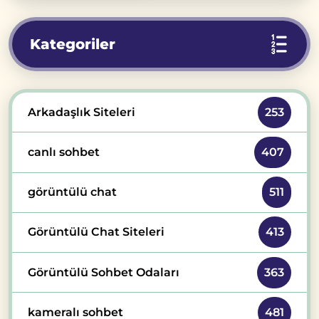
Kategoriler
Arkadaşlık Siteleri
253
canlı sohbet
407
görüntülü chat
511
Görüntülü Chat Siteleri
413
Görüntülü Sohbet Odaları
363
kameralı sohbet
481