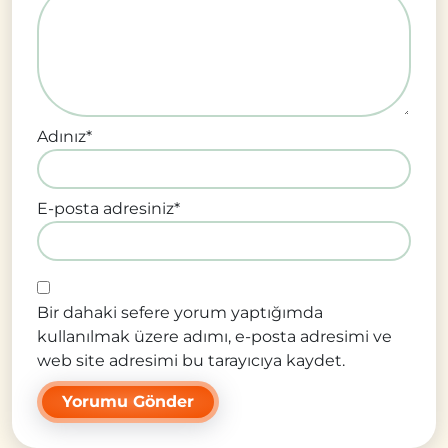
Adınız
*
E-posta adresiniz
*
Bir dahaki sefere yorum yaptığımda
kullanılmak üzere adımı, e-posta adresimi ve
web site adresimi bu tarayıcıya kaydet.