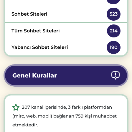
Sohbet Siteleri
523
Tüm Sohbet Siteleri
214
Yabancı Sohbet Siteleri
190
Genel Kurallar
207 kanal içerisinde, 3 farklı platformdan
(mirc, web, mobil) bağlanan 759 kişi muhabbet
etmektedir.