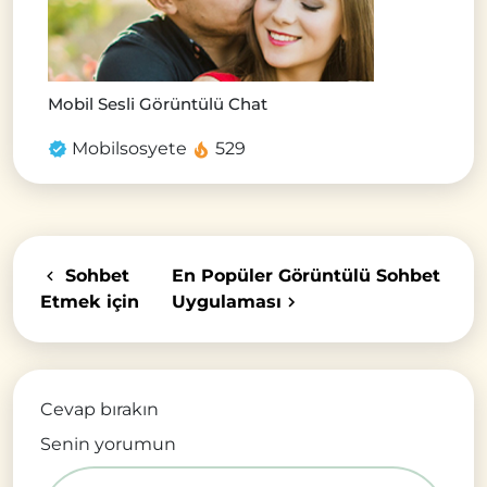
Mobil Sesli Görüntülü Chat
Mobilsosyete
529
Sohbet
En Popüler Görüntülü Sohbet
Etmek için
Uygulaması
Cevap bırakın
Senin yorumun