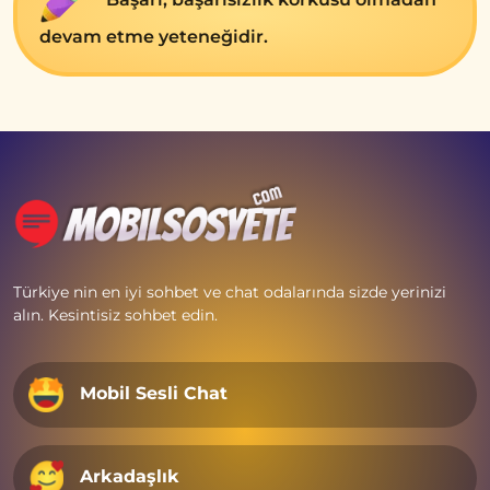
Başarı, başarısızlık korkusu olmadan
devam etme yeteneğidir.
Türkiye nin en iyi sohbet ve chat odalarında sizde yerinizi
alın. Kesintisiz sohbet edin.
Mobil Sesli Chat
Arkadaşlık