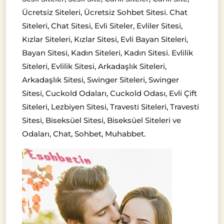
Ücretsiz Siteleri, Ücretsiz Sohbet Sitesi. Chat
Siteleri, Chat Sitesi, Evli Siteler, Evliler Sitesi,
Kızlar Siteleri, Kızlar Sitesi, Evli Bayan Siteleri,
Bayan Sitesi, Kadın Siteleri, Kadın Sitesi. Evlilik
Siteleri, Evlilik Sitesi, Arkadaşlık Siteleri,
Arkadaşlık Sitesi, Swinger Siteleri, Swinger
Sitesi, Cuckold Odaları, Cuckold Odası, Evli Çift
Siteleri, Lezbiyen Sitesi, Travesti Siteleri, Travesti
Sitesi, Biseksüel Sitesi, Biseksüel Siteleri ve
Odaları, Chat, Sohbet, Muhabbet.