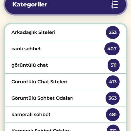
Kategoriler
Arkadaşlık Siteleri
253
canlı sohbet
407
görüntülü chat
511
Görüntülü Chat Siteleri
413
Görüntülü Sohbet Odaları
363
kameralı sohbet
481
Kameralı Sohbet Odaları
312