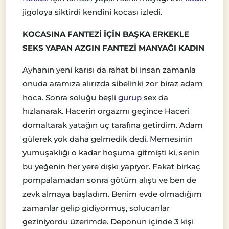
jigoloya siktirdi kendini kocası izledi.
KOCASINA FANTEZİ İÇİN BAŞKA ERKEKLE
SEKS YAPAN AZGIN FANTEZİ MANYAĞI KADIN
Ayhanın yeni karısı da rahat bi insan zamanla
onuda aramıza alırızda sibelinki zor biraz adam
hoca. Sonra soluğu beşli
gurup
sex da
hızlanarak. Hacerin orgazmı geçince Haceri
domaltarak yatağın uç tarafına getirdim. Adam
gülerek yok daha gelmedik dedi. Memesinin
yumuşaklığı o kadar hoşuma gitmişti ki, senin
bu yeğenin her yere dışkı yapıyor. Fakat birkaç
pompalamadan sonra götüm alıştı ve ben de
zevk almaya başladım. Benim evde olmadığım
zamanlar gelip gidiyormuş, solucanlar
geziniyordu üzerimde. Deponun içinde 3 kişi