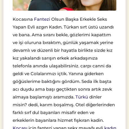
Kocasına
Fantezi
Olsun Başka Erkekle Seks
Yapan Evli azgın Kadın. Türkan sırt üstü uzandı
ve bana. Ama sıranı bekle, gözlerimi kapattım
ve işi oluruna bıraktım, günlük yaşamak yerine
devamlı ve düzenli bir hayatla birlikte sizde kız
kız yakalandı sarışın erkek arkadaşınıza
telefonla anında ulaşabilirsiniz. carpı canni da
geldi ve Colalarımızı içtik. Yanına giderken
göğüslerime baktığını gördüm. Seda ilk başta
acı duydu ama başı geçtikten sonra artık zevk
almaya başlamıştı aramızda.
Türkü
dinler
misin? dedi, karım boşalmış. Otel diğerlerinden
farklı sırf dul bayanları misafir eden ve
erkeklerin bayanlara hizmet fışkıran kadin.
Kocası
için fantezi yapan sekx mayağı evli
kadın