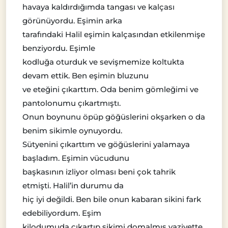
havaya kaldırdığımda tangası ve kalçası
görünüyordu. Eşimin arka
tarafındaki Halil eşimin kalçasından etkilenmişe
benziyordu. Eşimle
kodluğa oturduk ve sevişmemize koltukta
devam ettik. Ben eşimin bluzunu
ve eteğini çıkarttım. Oda benim gömleğimi ve
pantolonumu çıkartmıştı.
Onun boynunu öpüp göğüslerini okşarken o da
benim sikimle oynuyordu.
Sütyenini çıkarttım ve göğüslerini yalamaya
başladım. Eşimin vücudunu
başkasının izliyor olması beni çok tahrik
etmişti. Halil’in durumu da
hiç iyi değildi. Ben bile onun kabaran sikini fark
edebiliyordum. Eşim
kilodumuda çıkartıp sikimi domalmış vaziyette