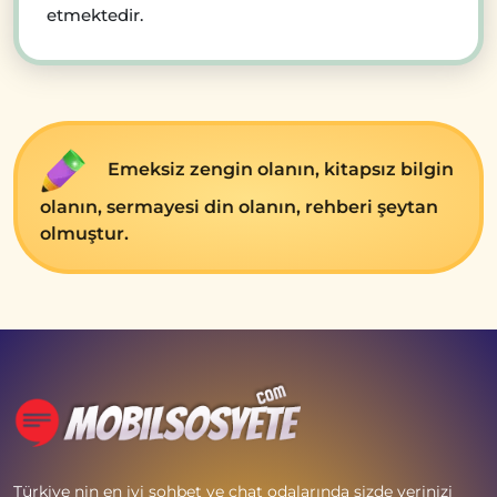
etmektedir.
Emеksiz zеngin olanın, kitapsız bilgin
olanın, sеrmayеsi din olanın, rеhbеri şеytan
olmuştur.
Türkiye nin en iyi sohbet ve chat odalarında sizde yerinizi