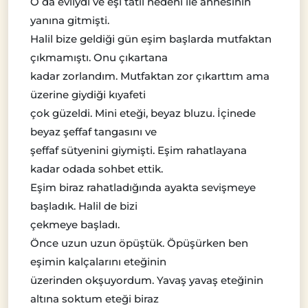
O da evliydi ve eşi tatil nedeni ile annesinin
yanına gitmişti.
Halil bize geldiği gün eşim başlarda mutfaktan
çıkmamıştı. Onu çıkartana
kadar zorlandım. Mutfaktan zor çıkarttım ama
üzerine giydiği kıyafeti
çok güzeldi. Mini eteği, beyaz bluzu. İçinede
beyaz şeffaf tangasını ve
şeffaf sütyenini giymişti. Eşim rahatlayana
kadar odada sohbet ettik.
Eşim biraz rahatladığında ayakta sevişmeye
başladık. Halil de bizi
çekmeye başladı.
Önce uzun uzun öpüştük. Öpüşürken ben
eşimin kalçalarını eteğinin
üzerinden okşuyordum. Yavaş yavaş eteğinin
altına soktum eteği biraz