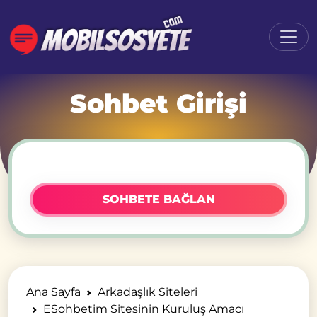
Sohbet Girişi
SOHBETE BAĞLAN
Ana Sayfa
Arkadaşlık Siteleri
ESohbetim Sitesinin Kuruluş Amacı