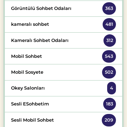
Görüntülü Sohbet Odaları
363
kameralı sohbet
481
Kameralı Sohbet Odaları
312
Mobil Sohbet
543
Mobil Sosyete
502
Okey Salonları
4
Sesli ESohbetim
183
Sesli Mobil Sohbet
209