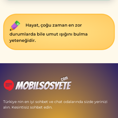
Hayat, çoğu zaman en zor
durumlarda bile umut ışığını bulma
yeteneğidir.
Türkiye nin en iyi sohbet ve chat odalarında sizde yerinizi
alın. Kesintisiz sohbet edin.