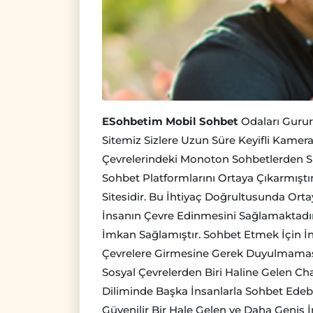
ESohbetim Mobil Sohbet
Odaları Gururl
Sitemiz Sizlere Uzun Süre Keyifli Kamera
Çevrelerindeki Monoton Sohbetlerden Sık
Sohbet Platformlarını Ortaya Çıkarmıştır
Sitesidir. Bu İhtiyaç Doğrultusunda Ort
İnsanın Çevre Edinmesini Sağlamaktadır
İmkan Sağlamıştır. Sohbet Etmek İçin İns
Çevrelere Girmesine Gerek Duyulmamasın
Sosyal Çevrelerden Biri Haline Gelen Ch
Diliminde Başka İnsanlarla Sohbet Edeb
Güvenilir Bir Hale Gelen ve Daha Geniş 