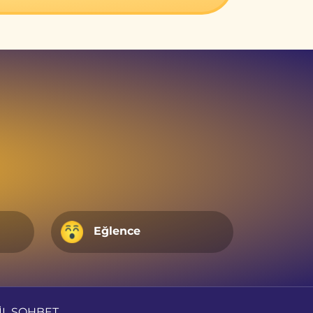
Eğlence
BİL SOHBET