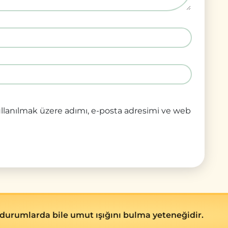
llanılmak üzere adımı, e-posta adresimi ve web
durumlarda bile umut ışığını bulma yeteneğidir.