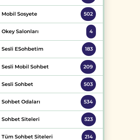
Mobil Sosyete
502
Okey Salonları
4
Sesli ESohbetim
183
Sesli Mobil Sohbet
209
Sesli Sohbet
503
Sohbet Odaları
534
Sohbet Siteleri
523
Tüm Sohbet Siteleri
214