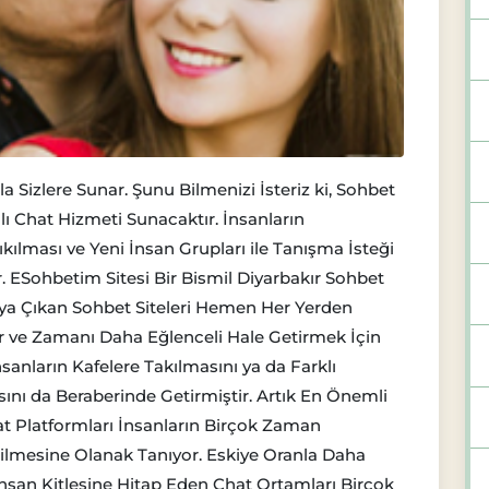
a Sizlere Sunar. Şunu Bilmenizi İsteriz ki, Sohbet
lı Chat Hizmeti Sunacaktır. İnsanların
ılması ve Yeni İnsan Grupları ile Tanışma İsteği
. ESohbetim Sitesi Bir Bismil Diyarbakır Sohbet
aya Çıkan Sohbet Siteleri Hemen Her Yerden
 ve Zamanı Daha Eğlenceli Hale Getirmek İçin
anların Kafelere Takılmasını ya da Farklı
ı da Beraberinde Getirmiştir. Artık En Önemli
at Platformları İnsanların Birçok Zaman
ilmesine Olanak Tanıyor. Eskiye Oranla Daha
İnsan Kitlesine Hitap Eden Chat Ortamları Birçok