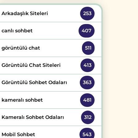
Arkadaşlık Siteleri
253
canlı sohbet
407
görüntülü chat
511
Görüntülü Chat Siteleri
413
Görüntülü Sohbet Odaları
363
kameralı sohbet
481
Kameralı Sohbet Odaları
312
Mobil Sohbet
543