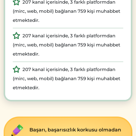
207 kanal içerisinde, 3 farklı platformdan
(mirc, web, mobil) bağlanan 759 kişi muhabbet
etmektedir.
207 kanal içerisinde, 3 farklı platformdan
(mirc, web, mobil) bağlanan 759 kişi muhabbet
etmektedir.
207 kanal içerisinde, 3 farklı platformdan
(mirc, web, mobil) bağlanan 759 kişi muhabbet
etmektedir.
Başarı, başarısızlık korkusu olmadan