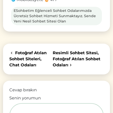
ESohbetim Eğlenceli Sohbet Odalarımızda
Ücretsiz Sohbet Hizmeti Sunmaktayız. Sende
Yeni Nesil Sohbet Sitesi Olan
Fotoğraf Atılan
Resimli Sohbet Sitesi,
Sohbet Siteleri,
Fotoğraf Atılan Sohbet
Chat Odaları
Odaları
Cevap bırakın
Senin yorumun