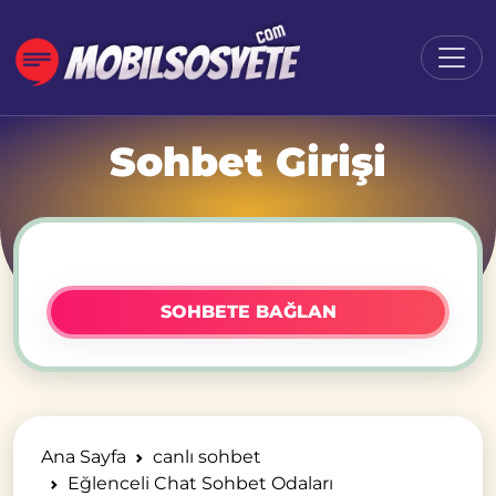
Sohbet Girişi
SOHBETE BAĞLAN
Ana Sayfa
canlı sohbet
Eğlenceli Chat Sohbet Odaları