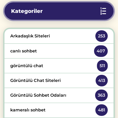
Kategoriler
Arkadaşlık Siteleri
253
canlı sohbet
407
görüntülü chat
511
Görüntülü Chat Siteleri
413
Görüntülü Sohbet Odaları
363
kameralı sohbet
481