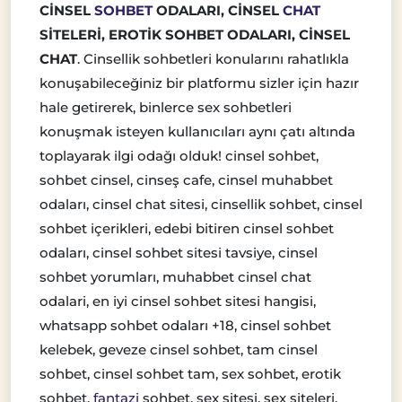
CİNSEL
SOHBET
ODALARI, CİNSEL
CHAT
SİTELERİ, EROTİK SOHBET ODALARI, CİNSEL
CHAT
. Cinsellik sohbetleri konularını rahatlıkla
konuşabileceğiniz bir platformu sizler için hazır
hale getirerek, binlerce sex sohbetleri
konuşmak isteyen kullanıcıları aynı çatı altında
toplayarak ilgi odağı olduk! cinsel sohbet,
sohbet cinsel, cinseş cafe, cinsel muhabbet
odaları, cinsel chat sitesi, cinsellik sohbet, cinsel
sohbet içerikleri, edebi bitiren cinsel sohbet
odaları, cinsel sohbet sitesi tavsiye, cinsel
sohbet yorumları, muhabbet cinsel chat
odalari, en iyi cinsel sohbet sitesi hangisi,
whatsapp sohbet odaları +18, cinsel sohbet
kelebek, geveze cinsel sohbet, tam cinsel
sohbet, cinsel sohbet tam, sex sohbet, erotik
sohbet,
fantazi
sohbet, sex sitesi, sex siteleri,