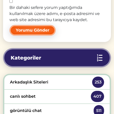
Bir dahaki sefere yorum yaptığımda
kullanılmak üzere adımı, e-posta adresimi ve
web site adresimi bu tarayıcıya kaydet.
Kategoriler
Arkadaşlık Siteleri
253
canlı sohbet
407
görüntülü chat
511