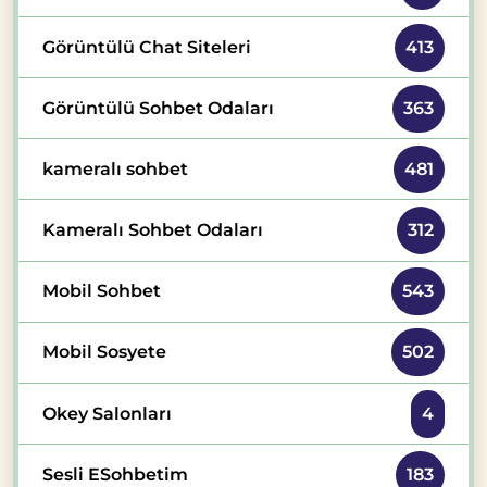
Görüntülü Chat Siteleri
413
Görüntülü Sohbet Odaları
363
kameralı sohbet
481
Kameralı Sohbet Odaları
312
Mobil Sohbet
543
Mobil Sosyete
502
Okey Salonları
4
Sesli ESohbetim
183