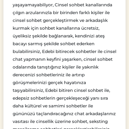
yaşayamayabiliyor, Cinsel sohbet kanallarında
çılgın arzularınızla bir birinden farklı kişiler ile
cinsel sohbet gerçekleştirmek ve arkadaşlık
kurmak için sohbet kanallarına ücretsiz,
üyeliksiz şekilde bağlanarak, kendinizi ateş
bacayı sarmış şekilde sohbet ederken
bulabilirsiniz, Edebi bitirecek sohbetler ile cinsel
chat yapmanın keyfini yaşarken, cinsel sohbet
odalarında tanıştığınız kişiler ile yakınlık
derecenizi sohbetleriniz ile artırıp
görüşmelerinizi gerçek hayatınıza
taşıyabilirsiniz, Edebi bitiren cinsel sohbet ile,
edepsiz sohbetlerin gerçekleşeceği yanı sıra
daha kültürel ve samimi sohbetler ile
gününüzü taçlandıracağınız chat arkadaşlarınız
vasıtası ile cinsellik üzerine sohbet, seksting