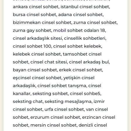
ankara cinsel sohbet, istanbul cinsel sohbet,
bursa cinsel sohbet, adana cinsel sohbet,
bizimmekan cinsel sohbet, zurna cinsel sohbet,
zurna gay sohbet,
mobil
sohbet odaları 18,
cinsel arkadaşlık sitesi, cinsellik sohbetleri,
cinsel sohbet 100, cinsel sohbet kelebek,
kelebek cinsel sohbet, tamsohbet cinsel
sohbet, cinsel chat sitesi, cinsel arkadaş bul,
bayan cinsel sohbet, erkek cinsel sohbet,
eşcinsel cinsel sohbet, yetişkin cinsel
arkadaşlık, cinsel sohbet tanışma, cinsel
kanallar, seksting sohbet, cinsel sohbe5,
seksting chat, seksting mesajlaşma, izmir
cinsel sohbet, urfa cinsel sohbet, van cinsel
sohbet, erzurum cinsel sohbet, erzincan cinsel
sohbet, mersin cinsel sohbet, denizli cinsel