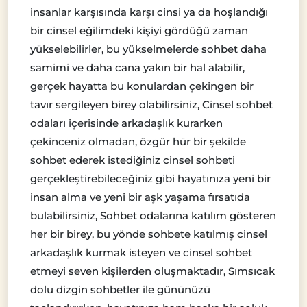
insanlar karşısında karşı cinsi ya da hoşlandığı
bir cinsel eğilimdeki kişiyi gördüğü zaman
yükselebilirler, bu yükselmelerde sohbet daha
samimi ve daha cana yakın bir hal alabilir,
gerçek hayatta bu konulardan çekingen bir
tavır sergileyen birey olabilirsiniz, Cinsel sohbet
odaları içerisinde arkadaşlık kurarken
çekinceniz olmadan, özgür hür bir şekilde
sohbet ederek istediğiniz cinsel sohbeti
gerçekleştirebileceğiniz gibi hayatınıza yeni bir
insan alma ve yeni bir aşk yaşama fırsatıda
bulabilirsiniz, Sohbet odalarına katılım gösteren
her bir birey, bu yönde sohbete katılmış cinsel
arkadaşlık kurmak isteyen ve cinsel sohbet
etmeyi seven kişilerden oluşmaktadır, Sımsıcak
dolu dizgin sohbetler ile gününüzü