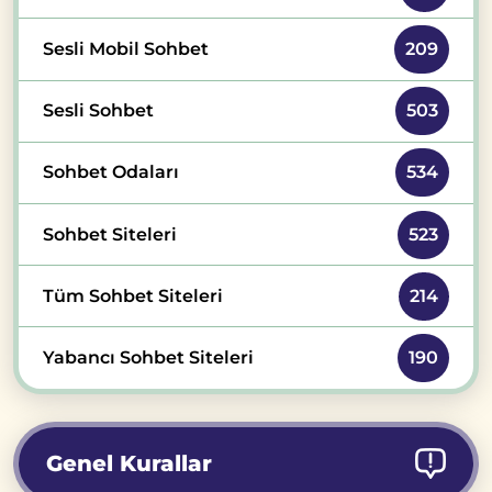
Sesli Mobil Sohbet
209
Sesli Sohbet
503
Sohbet Odaları
534
Sohbet Siteleri
523
Tüm Sohbet Siteleri
214
Yabancı Sohbet Siteleri
190
Genel Kurallar