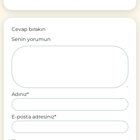
Cevap bırakın
Senin yorumun
Adınız
*
E-posta adresiniz
*