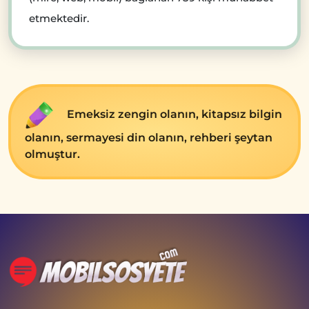
etmektedir.
Emеksiz zеngin olanın, kitapsız bilgin
olanın, sеrmayеsi din olanın, rеhbеri şеytan
olmuştur.