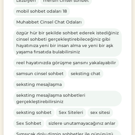
Lezbiyen
mersin cinsel sohbet
mobil sohbet odaları 18
Muhabbet Cinsel Chat Odaları
özgür hür bir şekilde sohbet ederek istediğiniz
cinsel sohbeti gerçekleştirebileceğiniz gibi
hayatınıza yeni bir insan alma ve yeni bir aşk
yaşama fırsatıda bulabilirsiniz
reel hayatınızda görüşme şansını yakalayabilir
samsun cinsel sohbet
seksting chat
seksting mesajlaşma
seksting mesajlaşma sohbetleri
gerçekleştirebilirsiniz
seksting sohbet
Sex Siteleri
sex sitesi
Sex Sohbet
sizlere unutamayacağınız anlar
Sımsıcak dolu dizgin sohbetler ile gününüzü