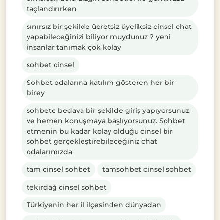
taçlandırırken
sınırsız bir şekilde ücretsiz üyeliksiz cinsel chat
yapabileceğinizi biliyor muydunuz ? yeni
insanlar tanımak çok kolay
sohbet cinsel
Sohbet odalarına katılım gösteren her bir
birey
sohbete bedava bir şekilde giriş yapıyorsunuz
ve hemen konuşmaya başlıyorsunuz. Sohbet
etmenin bu kadar kolay olduğu cinsel bir
sohbet gerçekleştirebileceğiniz chat
odalarımızda
tam cinsel sohbet
tamsohbet cinsel sohbet
tekirdağ cinsel sohbet
Türkiyenin her il ilçesinden dünyadan