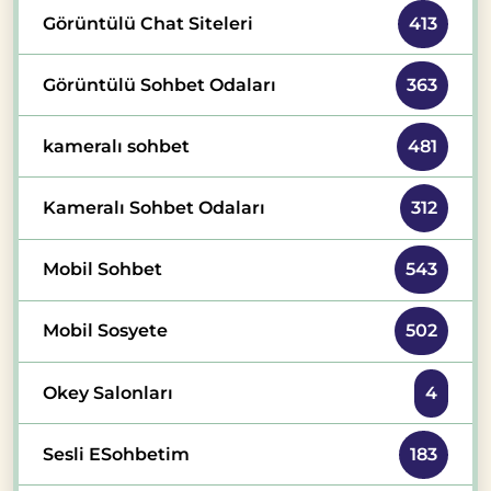
Görüntülü Chat Siteleri
413
Görüntülü Sohbet Odaları
363
kameralı sohbet
481
Kameralı Sohbet Odaları
312
Mobil Sohbet
543
Mobil Sosyete
502
Okey Salonları
4
Sesli ESohbetim
183