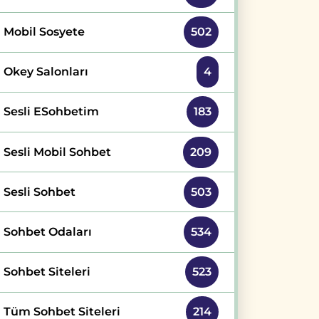
Mobil Sosyete
502
Okey Salonları
4
Sesli ESohbetim
183
Sesli Mobil Sohbet
209
Sesli Sohbet
503
Sohbet Odaları
534
Sohbet Siteleri
523
Tüm Sohbet Siteleri
214