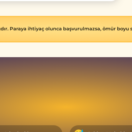
ğdır. Paraya ihtiyaç olunca başvurulmazsa, ömür boyu 