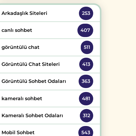
Arkadaşlık Siteleri
253
canlı sohbet
407
görüntülü chat
511
Görüntülü Chat Siteleri
413
Görüntülü Sohbet Odaları
363
kameralı sohbet
481
Kameralı Sohbet Odaları
312
Mobil Sohbet
543