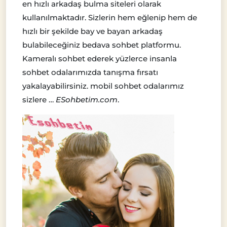
en hızlı arkadaş bulma siteleri olarak
kullanılmaktadır. Sizlerin hem eğlenip hem de
hızlı bir şekilde bay ve bayan arkadaş
bulabileceğiniz bedava sohbet platformu.
Kameralı sohbet ederek yüzlerce insanla
sohbet odalarımızda tanışma fırsatı
yakalayabilirsiniz. mobil sohbet odalarımız
sizlere …
ESohbetim.com
.