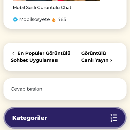
Mobil Sesli Görüntülü Chat
Mobilsosyete
485
En Popüler Görüntülü
Görüntülü
Sohbet Uygulaması
Canlı Yayın
Cevap bırakın
Kategoriler