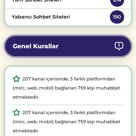
Yabancı Sohbet Siteleri
190
Genel Kurallar
207 kanal içerisinde, 3 farklı platformdan
(mirc, web, mobil) bağlanan 759 kişi muhabbet
etmektedir.
207 kanal içerisinde, 3 farklı platformdan
(mirc, web, mobil) bağlanan 759 kişi muhabbet
etmektedir.