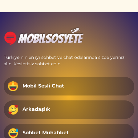
Türkiye nin en iyi sohbet ve chat odalarında sizde yerinizi
alın. Kesintisiz sohbet edin.
Mobil Sesli Chat
Arkadaşlık
Sohbet Muhabbet