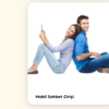
Mobil Sohbet Girişi