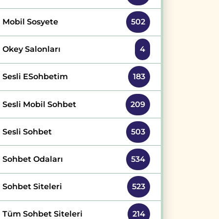
Mobil Sosyete
502
Okey Salonları
4
Sesli ESohbetim
183
Sesli Mobil Sohbet
209
Sesli Sohbet
503
Sohbet Odaları
534
Sohbet Siteleri
523
Tüm Sohbet Siteleri
214